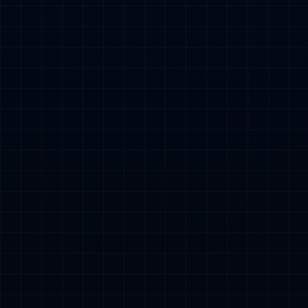
“抽水蓄能是当前技术最成熟、经济性最优、最具大规模开
发条件的电力系统绿色低碳清洁灵活调节电源。”三个“最”的
表述出自国家能源局发布的《抽水蓄能中长期发展规划
（2021—2035年）》，这是国家层面对抽水蓄能作用的权
威定调与高度认可。在风、光等新能源大规模高比例发展，
新型电力系统对调节电源需求迫切的当下，抽水蓄能的作用
2026.03.31
日益凸显。最新发布的《中华人民共和国国民经济和社会发
我国首个新型储能领域人工智能数据分析平台投用
展第十五个五年规划纲要》指出，科学布局抽水蓄能。...
记者从南方电网了解到，我国自主研发的首个新型储能人工
智能数据分析平台昨天正式投用。据介绍，该平台接入了不
同技术类型的新型储能设备，依托AI自主学习与海量数据分
析，平台能够远程、实时发现设备存在的缺陷隐患，自动生
成运维方案并迅速处理。目前，平台已接入8座新型储能电
站，覆盖广东、云南、海南等地，数据采集点超过230万
2026.03.30
个。经过一年试运行，8座电站的设备故障率降低34%，新
310亿元！国家电网2026年抽蓄投资计划公布
能源消纳电量提升约30%，系统调节能力显著增强。...
记者从国家电网了解到，“十五五”期间，国家电网将加
快抽水蓄能电站建设，规划新开工建设抽水蓄能装机容量超
3000万千瓦。到2030年，国家电网在运在建抽水蓄能装机
容量将超过1.2亿千瓦，可提供1.5亿千瓦以上的电力调节能